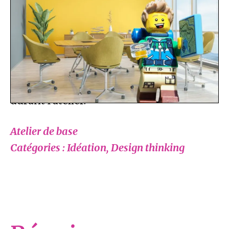
et outils disponibles afin de gagner en
confiance à travers l’expérimentation.
* Possibilité de joindre au préalable une
thématique/problématique qui permettra
de générer des idées sur un sujet précis
durant l’atelier.
Atelier de base
Catégories : Idéation, Design thinking