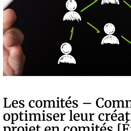
Les comités – Comm
optimiser leur créat
projet en comités [É