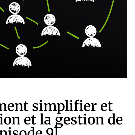
ent simplifier et
ion et la gestion de
pisode 9]