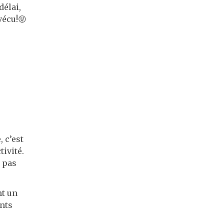
délai,
vécu!😝
 c’est
ivité.
 pas
t un
ents