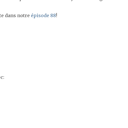
rte dans notre
épisode 88
!
c: