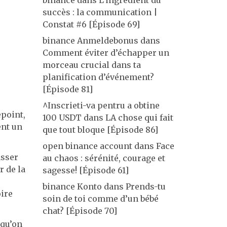
binance
dans
L’ingrédient du
succès : la communication |
Constat #6 [Épisode 69]
binance Anmeldebonus
dans
Comment éviter d’échapper un
morceau crucial dans ta
planification d’événement?
[Épisode 81]
^Inscrieti-va pentru a obtine
epoint,
100 USDT
dans
LA chose qui fait
ent un
que tout bloque [Épisode 86]
open binance account
dans
Face
asser
au chaos : sérénité, courage et
r de la
sagesse! [Épisode 61]
binance Konto
dans
Prends-tu
oire
soin de toi comme d’un bébé
chat? [Épisode 70]
 qu’on