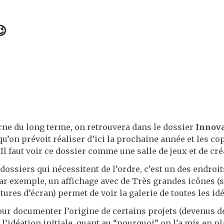
😉
ne du long terme, on retrouvera dans le dossier
Innova
qu’on prévoit réaliser d’ici la prochaine année et les co
l faut voir ce dossier comme une salle de jeux et de créa
ossiers qui nécessitent de l’ordre, c’est un des endroit
Par exemple, un affichage avec de Très grandes icônes (
ures d’écran) permet de voir la galerie de toutes les idé
our documenter l’origine de certains projets (devenus d
l’idéation initiale, quant au “pourquoi” on l’a mis en pl