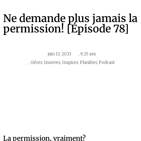
Ne demande plus jamais la
permission! [Épisode 78]
juin 13, 2023
,
9:25 am
,
Gérer
,
Innover
,
Inspirer
,
Planifier
,
Podcast
La permission, vraiment?