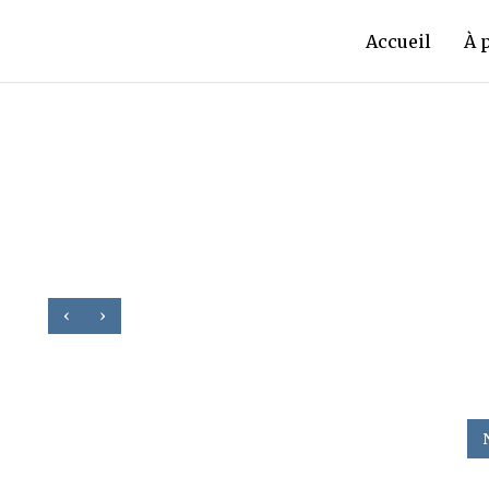
Accueil
À 
‹
›