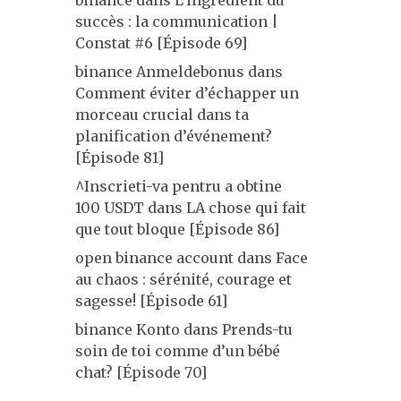
binance
dans
L’ingrédient du
succès : la communication |
Constat #6 [Épisode 69]
binance Anmeldebonus
dans
Comment éviter d’échapper un
morceau crucial dans ta
planification d’événement?
[Épisode 81]
^Inscrieti-va pentru a obtine
100 USDT
dans
LA chose qui fait
que tout bloque [Épisode 86]
open binance account
dans
Face
au chaos : sérénité, courage et
sagesse! [Épisode 61]
binance Konto
dans
Prends-tu
soin de toi comme d’un bébé
chat? [Épisode 70]