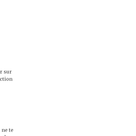
r sur
action
 ne te