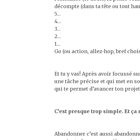
décompte (dans ta tête ou tout hau
5…
4…
3…
2…
1…
Go (ou action, allez-hop, bref choi
Et tu y vas! Après avoir focussé s
une tâche précise et qui met en sou
qui te permet d’avancer ton projet
C’est presque trop simple. Et ça
Abandonner c’est aussi abandonner