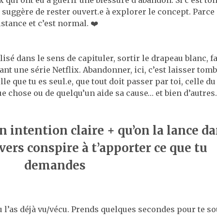
 qui ont eu à guérir une blessure d’abandon. Si c’est ton
e suggère de rester ouvert.e à explorer le concept. Parce 
stance et c’est normal. ❤️
lisé dans le sens de capituler, sortir le drapeau blanc, fa
vant une série Netflix. Abandonner, ici, c’est laisser tomb
 que tu es seul.e, que tout doit passer par toi, celle du
ue chose ou de quelqu’un aide sa cause… et bien d’autres.
 intention claire + qu’on la lance d
ivers conspire à t’apporter ce que tu
demandes
tu l’as déjà vu/vécu. Prends quelques secondes pour te s