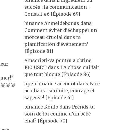
binance
dans
L’ingrédient du
succès : la communication |
Constat #6 [Épisode 69]
binance Anmeldebonus
dans
Comment éviter d’échapper un
morceau crucial dans ta
planification d’événement?
[Épisode 81]
^Inscrieti-va pentru a obtine
teur
100 USDT
dans
LA chose qui fait
que tout bloque [Épisode 86]
nner!”
open binance account
dans
Face
 😲😲😲
au chaos : sérénité, courage et
sagesse! [Épisode 61]
binance Konto
dans
Prends-tu
soin de toi comme d’un bébé
chat? [Épisode 70]