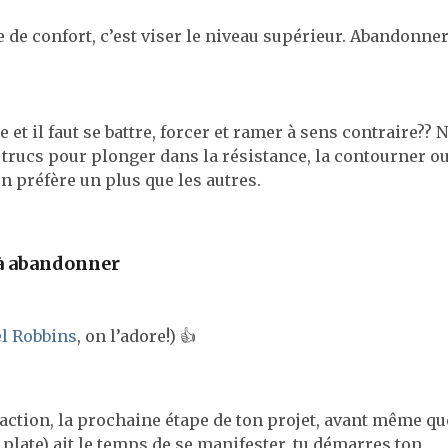
 de confort, c’est viser le niveau supérieur. Abandonner
e et il faut se battre, forcer et ramer à sens contraire?? 
e trucs pour plonger dans la résistance, la contourner ou
n préfère un plus que les autres.
 à abandonner
l Robbins
, on l’adore!) 👍
l’action, la prochaine étape de ton projet, avant même qu
x plate) ait le temps de se manifester, tu démarres ton