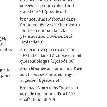
binance
dans
L’ingrédient du
succès : la communication |
Constat #6 [Épisode 69]
binance Anmeldebonus
dans
Comment éviter d’échapper un
morceau crucial dans ta
planification d’événement?
jet,
[Épisode 81]
ent,
re plus
^Inscrieti-va pentru a obtine
s
100 USDT
dans
LA chose qui fait
que tout bloque [Épisode 86]
open binance account
dans
Face
que la
au chaos : sérénité, courage et
 place
sagesse! [Épisode 61]
binance Konto
dans
Prends-tu
soin de toi comme d’un bébé
chat? [Épisode 70]