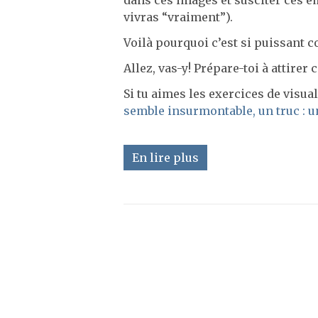
dans ces images et susciter ces é
vivras “vraiment”).
Voilà pourquoi c’est si puissant 
Allez, vas-y! Prépare-toi à attirer 
Si tu aimes les exercices de visual
semble insurmontable, un truc : u
En lire plus