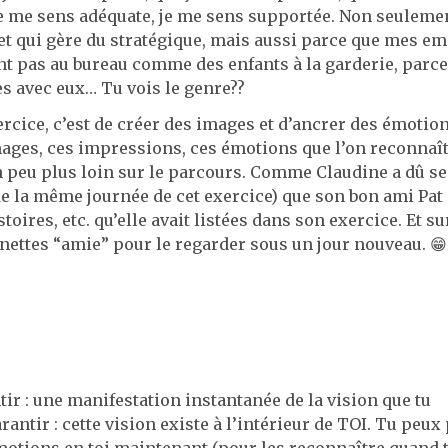
, je me sens adéquate, je me sens supportée. Non seuleme
 et qui gère du stratégique, mais aussi parce que mes e
ent pas au bureau comme des enfants à la garderie, parc
es avec eux… Tu vois le genre??
xercice, c’est de créer des images et d’ancrer des émotio
images, ces impressions, ces émotions que l’on reconnaî
un peu plus loin sur le parcours. Comme Claudine a dû se
 de la même journée de cet exercice) que son bon ami Pat 
toires, etc. qu’elle avait listées dans son exercice. Et su
unettes “amie” pour le regarder sous un jour nouveau. 😁
ntir : une manifestation instantanée de la vision que tu
antir : cette vision existe à l’intérieur de TOI. Tu peux