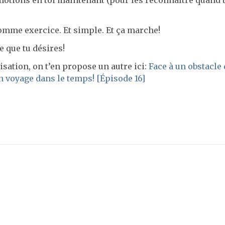
motions en toi maintenant (pour les reconnaître quand t
comme exercice. Et simple. Et ça marche!
ce que tu désires!
isation, on t’en propose un autre ici:
Face à un obstacle 
n voyage dans le temps! [Épisode 16]