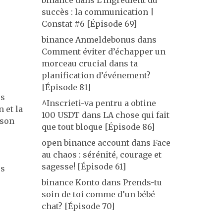
binance
dans
L’ingrédient du
succès : la communication |
Constat #6 [Épisode 69]
binance Anmeldebonus
dans
Comment éviter d’échapper un
morceau crucial dans ta
planification d’événement?
[Épisode 81]
es
^Inscrieti-va pentru a obtine
 et la
100 USDT
dans
LA chose qui fait
ison
que tout bloque [Épisode 86]
open binance account
dans
Face
au chaos : sérénité, courage et
sagesse! [Épisode 61]
es
binance Konto
dans
Prends-tu
soin de toi comme d’un bébé
chat? [Épisode 70]