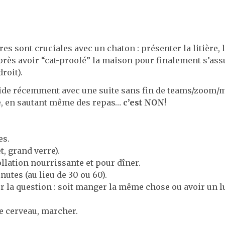
es sont cruciales avec un chaton : présenter la litière, l
 après avoir “cat-proofé” la maison pour finalement s’ass
droit).
bride récemment avec une suite sans fin de teams/zoom/
ire, en sautant même des repas…
c’est NON
!
es.
t, grand verre).
llation nourrissante et pour dîner.
utes (au lieu de 30 ou 60).
er la question : soit manger la même chose ou avoir un 
le cerveau, marcher.