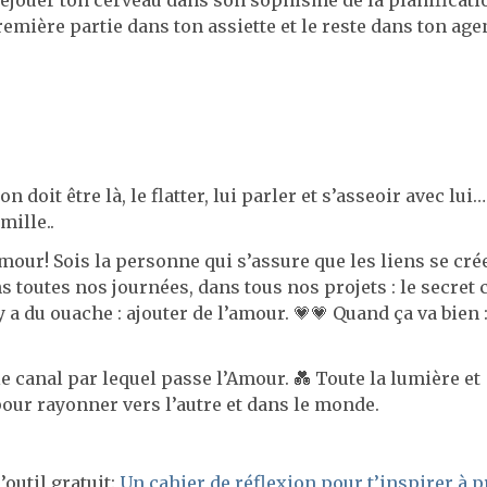
déjouer ton cerveau dans son sophisme de la planificatio
emière partie dans ton assiette et le reste dans ton age
n doit être là, le flatter, lui parler et s’asseoir avec lui…
mille..
amour! Sois la personne qui s’assure que les liens se cré
s toutes nos journées, dans tous nos projets : le secret c
y a du ouache : ajouter de l’amour. 💗💗 Quand ça va bien 
le canal par lequel passe l’Amour. 💑 Toute la lumière et
pour rayonner vers l’autre et dans le monde.
’outil gratuit:
Un cahier de réflexion pour t’inspirer à 