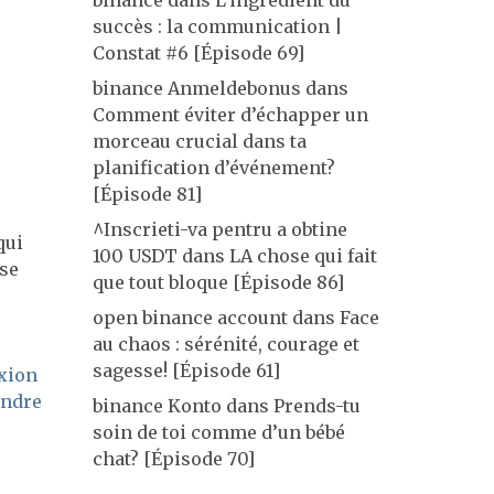
binance
dans
L’ingrédient du
succès : la communication |
Constat #6 [Épisode 69]
binance Anmeldebonus
dans
Comment éviter d’échapper un
morceau crucial dans ta
planification d’événement?
[Épisode 81]
^Inscrieti-va pentru a obtine
qui
100 USDT
dans
LA chose qui fait
ase
que tout bloque [Épisode 86]
open binance account
dans
Face
au chaos : sérénité, courage et
sagesse! [Épisode 61]
exion
endre
binance Konto
dans
Prends-tu
soin de toi comme d’un bébé
chat? [Épisode 70]