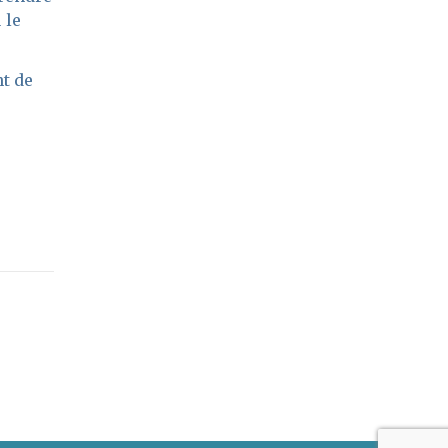
 le
nt de